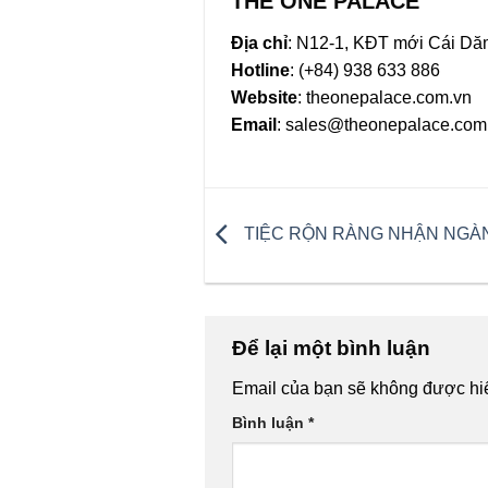
THE ONE PALACE
Địa chỉ
: N12-1, KĐT mới Cái Dă
Hotline
: (+84) 938 633 886
Website
: theonepalace.com.vn
Email
:
sales@theonepalace.com
TIỆC RỘN RÀNG NHẬN NGÀN
Để lại một bình luận
Email của bạn sẽ không được hiể
Bình luận
*