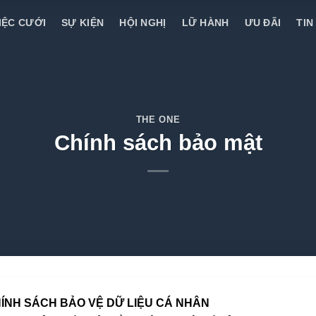
IỆC CƯỚI
SỰ KIỆN
HỘI NGHỊ
LỮ HÀNH
ƯU ĐÃI
TIN
THE ONE
Chính sách bảo mật
ÍNH SÁCH BẢO VỆ DỮ LIỆU CÁ NHÂN