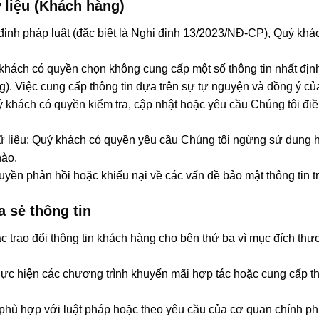
 liệu (Khách hàng)
ịnh pháp luật (đặc biệt là Nghị định 13/2023/NĐ-CP), Quý khá
khách có quyền chọn không cung cấp một số thông tin nhất địn
g). Việc cung cấp thông tin dựa trên sự tự nguyện và đồng ý c
 khách có quyền kiểm tra, cập nhật hoặc yêu cầu Chúng tôi điề
dữ liệu: Quý khách có quyền yêu cầu Chúng tôi ngừng sử dụng h
nào.
yền phản hồi hoặc khiếu nại về các vấn đề bảo mật thông tin trự
a sẻ thông tin
 trao đổi thông tin khách hàng cho bên thứ ba vì mục đích thư
ực hiện các chương trình khuyến mãi hợp tác hoặc cung cấp th
là phù hợp với luật pháp hoặc theo yêu cầu của cơ quan chính p