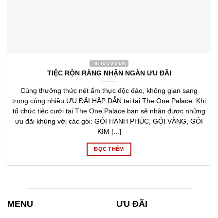
TIN TỨC ƯU ĐÃI
TIỆC RỘN RÀNG NHẬN NGÀN ƯU ĐÃI
Cùng thưởng thức nét ẩm thực độc đáo, không gian sang
trọng cùng nhiều ƯU ĐÃI HẤP DẪN tại tại The One Palace: Khi
tổ chức tiệc cưới tại The One Palace bạn sẽ nhận được những
ưu đãi khủng với các gói: GÓI HẠNH PHÚC, GÓI VÀNG, GÓI
KIM [...]
ĐỌC THÊM
MENU
ƯU ĐÃI