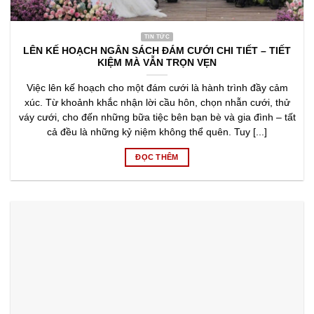
TIN TỨC
LÊN KẾ HOẠCH NGÂN SÁCH ĐÁM CƯỚI CHI TIẾT – TIẾT
KIỆM MÀ VẪN TRỌN VẸN
Việc lên kế hoạch cho một đám cưới là hành trình đầy cảm
xúc. Từ khoảnh khắc nhận lời cầu hôn, chọn nhẫn cưới, thử
váy cưới, cho đến những bữa tiệc bên bạn bè và gia đình – tất
cả đều là những kỷ niệm không thể quên. Tuy [...]
ĐỌC THÊM